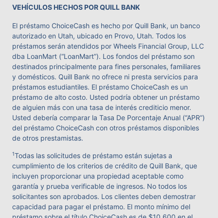
VEHÍCULOS HECHOS POR QUILL BANK
El préstamo ChoiceCash es hecho por Quill Bank, un banco
autorizado en Utah, ubicado en Provo, Utah. Todos los
préstamos serán atendidos por Wheels Financial Group, LLC
dba LoanMart (“LoanMart”). Los fondos del préstamo son
destinados principalmente para fines personales, familiares
y domésticos. Quill Bank no ofrece ni presta servicios para
préstamos estudiantiles. El préstamo ChoiceCash es un
préstamo de alto costo. Usted podría obtener un préstamo
de alguien más con una tasa de interés crediticio menor.
Usted debería comparar la Tasa De Porcentaje Anual (“APR”)
del préstamo ChoiceCash con otros préstamos disponibles
de otros prestamistas.
1
Todas las solicitudes de préstamo están sujetas a
cumplimiento de los criterios de crédito de Quill Bank, que
incluyen proporcionar una propiedad aceptable como
garantía y prueba verificable de ingresos. No todos los
solicitantes son aprobados. Los clientes deben demostrar
capacidad para pagar el préstamo. El monto mínimo del
préstamo sobre el título ChoiceCash es de $10,600 en el