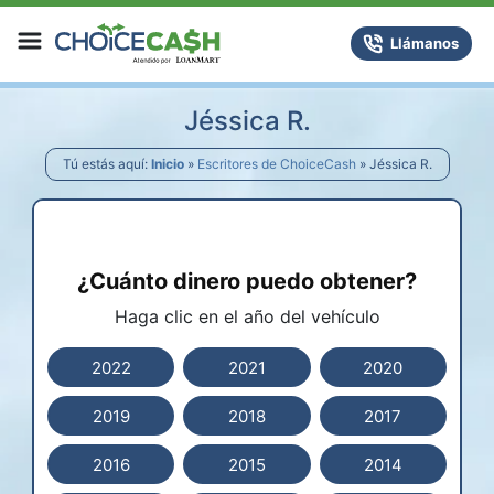
Skip to content
ChoiceCash Title Loans
Llámanos
Jéssica R.
Tú estás aquí:
Inicio
»
Escritores de ChoiceCash
»
Jéssica R.
¿Cuánto dinero puedo obtener?
Haga clic en el año del vehículo
2022
2021
2020
2019
2018
2017
2016
2015
2014