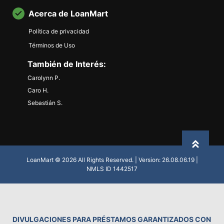
Acerca de LoanMart
Política de privacidad
Términos de Uso
También de Interés:
Carolynn P.
Caro H.
Sebastián S.
Back to
LoanMart © 2026 All Rights Reserved. | Version: 26.08.06.19 |
NMLS ID 1442517
DIVULGACIONES PARA PRÉSTAMOS GARANTIZADOS CON