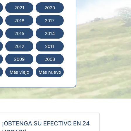
2021
2020
2018
2017
2015
2014
2012
2011
2009
2008
Más viejo
Más nuevo
¡OBTENGA SU EFECTIVO EN 24