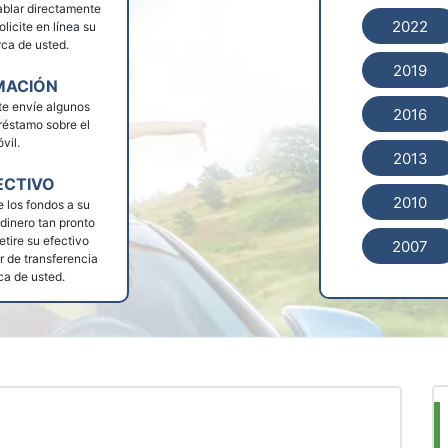
blar directamente
2022
licite en línea su
rca de usted.
2019
MACIÓN
e envíe algunos
2016
réstamo sobre el
vil.
2013
ECTIVO
2010
e los fondos a su
 dinero tan pronto
etire su efectivo
2007
 de transferencia
ca de usted.