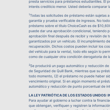
presta servicios para préstamos estudiantiles. E
interés crediticio menor. Usted debería comparar 
1
Todas las solicitudes de préstamo están sujetas a
garantía y prueba verificable de ingresos. No tod
préstamo sobre el título ChoiceCash es de $10,600 
puede dar una aprobación condicional, teniendo pe
aprobación final después de recibir y revisión de
garantizados por un vehículo. El incumplimiento d
recuperación. Dichos costos pueden incluir los co
del vehículo para la venta), todo ello según lo per
como de cualquier otra condición derogatoria de l
2
Se producirá un pago automático y reducción de l
de Seguridad de Quill Bank, mientras que su prést
todo momento, (2) el préstamo no puede haber sid
vencimiento original. Si en algún momento el prést
automático y reducción de punto porcentual de int
LA LEY PATRIÓTICA DE LOS ESTADOS UNIDOS:
Para ayudar al gobierno a luchar contra la financiac
que obtengan, verifiquen y registren la informaci