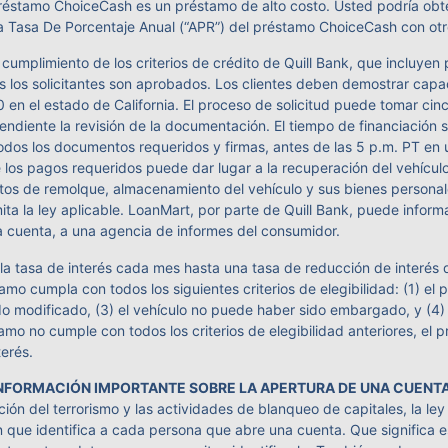
l préstamo ChoiceCash es un préstamo de alto costo. Usted podría ob
la Tasa De Porcentaje Anual (“APR”) del préstamo ChoiceCash con otr
 cumplimiento de los criterios de crédito de Quill Bank, que incluy
os los solicitantes son aprobados. Los clientes deben demostrar cap
en el estado de California. El proceso de solicitud puede tomar cinco
ndiente la revisión de la documentación. El tiempo de financiación s
 todos los documentos requeridos y firmas, antes de las 5 p.m. PT en
e los pagos requeridos puede dar lugar a la recuperación del vehícu
stos de remolque, almacenamiento del vehículo y sus bienes personal
mita la ley aplicable. LoanMart, por parte de Quill Bank, puede infor
a cuenta, a una agencia de informes del consumidor.
a tasa de interés cada mes hasta una tasa de reducción de interés 
amo cumpla con todos los siguientes criterios de elegibilidad: (1) e
o modificado, (3) el vehículo no puede haber sido embargado, y (4)
amo no cumple con todos los criterios de elegibilidad anteriores, el 
erés.
 INFORMACIÓN IMPORTANTE SOBRE LA APERTURA DE UNA CUENT
ión del terrorismo y las actividades de blanqueo de capitales, la ley 
ón que identifica a cada persona que abre una cuenta. Que significa 