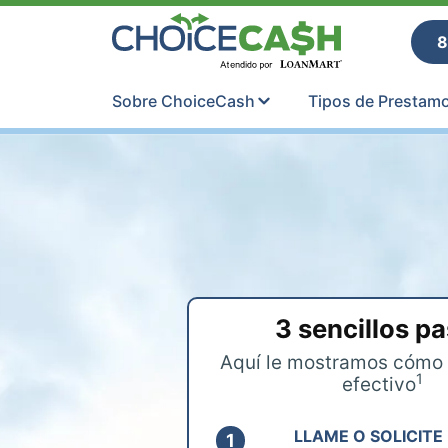
Skip to content
ChoiceCash Ti
8
Sobre ChoiceCash
Tipos de Prestam
3 sencillos p
Aquí le mostramos cómo 
1
efectivo
LLAME O SOLICITE 