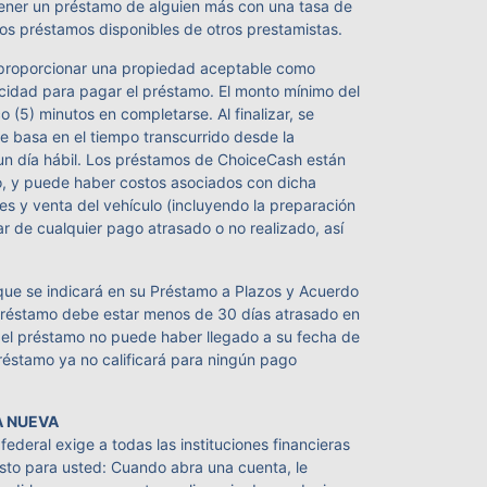
tener un préstamo de alguien más con una tasa de
os préstamos disponibles de otros prestamistas.
en proporcionar una propiedad aceptable como
acidad para pagar el préstamo. El monto mínimo del
 (5) minutos en completarse. Al finalizar, se
e basa en el tiempo transcurrido desde la
 un día hábil. Los préstamos de ChoiceCash están
lo, y puede haber costos asociados con dicha
es y venta del vehículo (incluyendo la preparación
mar de cualquier pago atrasado o no realizado, así
que se indicará en su Préstamo a Plazos y Acuerdo
l préstamo debe estar menos de 30 días atrasado en
 el préstamo no puede haber llegado a su fecha de
préstamo ya no calificará para ningún pago
A NUEVA
federal exige a todas las instituciones financieras
esto para usted: Cuando abra una cuenta, le