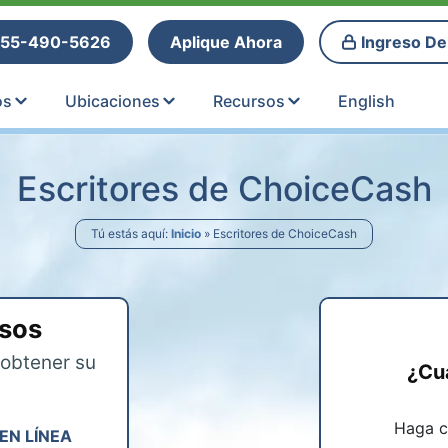
tle Loans
55-490-5626
Aplique Ahora
Ingreso De
os
Ubicaciones
Recursos
English
Escritores de ChoiceCash
Tú estás aquí:
Inicio
»
Escritores de ChoiceCash
asos
obtener su
¿Cu
Haga cl
EN LÍNEA