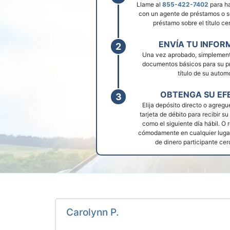
Llame al
855-422-7402
para ha
con un agente de préstamos o so
préstamo sobre el título ce
ENVÍA TU INFOR
Una vez aprobado, simplement
documentos básicos para su p
título de su automó
OBTENGA SU EF
Elija depósito directo o agregu
tarjeta de débito para recibir su
como el siguiente día hábil. O r
cómodamente en cualquier lugar
de dinero participante cer
Carolynn P.