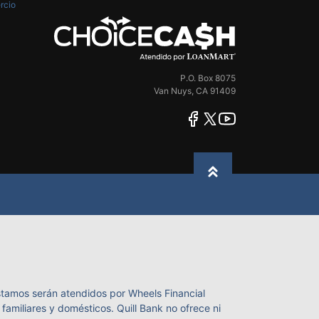
ChoiceCash
P.O. Box 8075
Van Nuys, CA 91409
facebook
twitter
youtube
Back to top
stamos serán atendidos por Wheels Financial
amiliares y domésticos. Quill Bank no ofrece ni