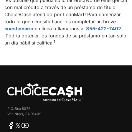
¡Es posible que pueda solicitar efectivo de emergencia
con mal crédito a través de un préstamo de título
ChoiceCash atendido por LoanMart! Para comenzar,
todo lo que necesita hacer es completar un breve
cuestionario
en línea o llamarnos al
855-422-7402
.
¡Podría obtener los fondos de su préstamo en tan solo
1
un día hábil si califica!
ChoiceCash
P.O. Box 8075
Van Nuys, CA 91409
facebook
twitter
youtube