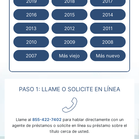
2019
2018
2017
2016
2015
2014
2013
2012
2011
2010
2009
2008
2007
Más viejo
Más nuevo
PASO 1: LLAME O SOLICITE EN LÍNEA
Llame al
855-422-7402
para hablar directamente con un
agente de préstamos o solicite en línea su préstamo sobre el
título cerca de usted.