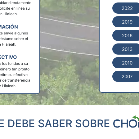
blar directamente
2022
licite en línea su
en Hialeah.
2019
MACIÓN
e envíe algunos
2016
réstamo sobre el
n Hialeah.
2013
ECTIVO
2010
e los fondos a su
 dinero tan pronto
etire su efectivo
2007
 de transferencia
n Hialeah.
E DEBE SABER SOBRE