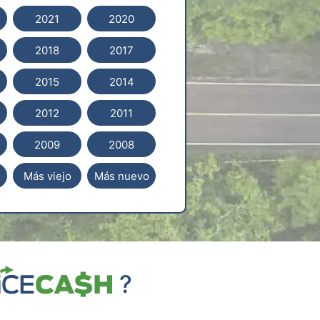
2021
2020
2018
2017
2015
2014
2012
2011
2009
2008
Más viejo
Más nuevo
?