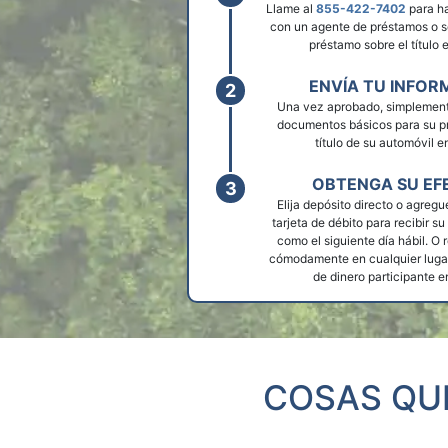
Llame al
855-422-7402
para ha
con un agente de préstamos o so
préstamo sobre el título 
ENVÍA TU INFOR
Una vez aprobado, simplement
documentos básicos para su p
título de su automóvil e
OBTENGA SU EF
Elija depósito directo o agregu
tarjeta de débito para recibir su
como el siguiente día hábil. O r
cómodamente en cualquier lugar
de dinero participante e
COSAS QU