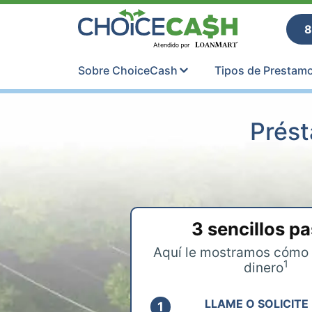
Skip to content
ChoiceCash Ti
8
Sobre ChoiceCash
Tipos de Prestam
Prést
3 sencillos p
Aquí le mostramos cómo 
1
dinero
LLAME O SOLICITE 