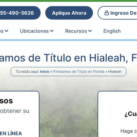
tle Loans
55-490-5626
Aplique Ahora
Ingreso De
os
Ubicaciones
Recursos
English
amos de Título en Hialeah, F
Tú estás aquí:
Inicio
»
Préstamos de Título en Florida
»
Hialeah
asos
obtener su
¿Cu
Haga cl
EN LÍNEA